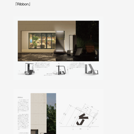
「Ribbon」