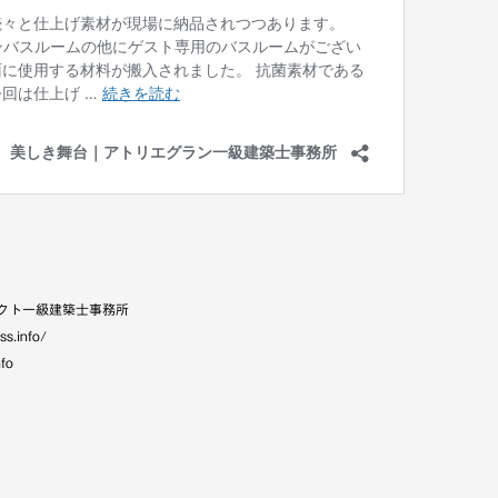
クト一級建築士事務所
ss.info/
nfo