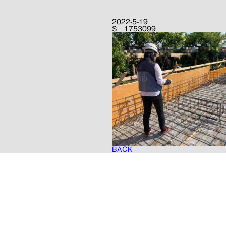
2022-5-19
S__1753099
BACK