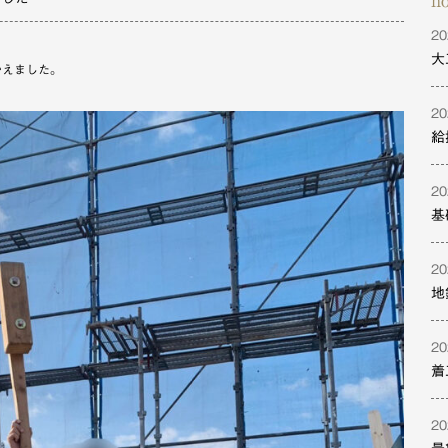
h
20
大
かえました。
20
給
20
基
20
地
20
着
20