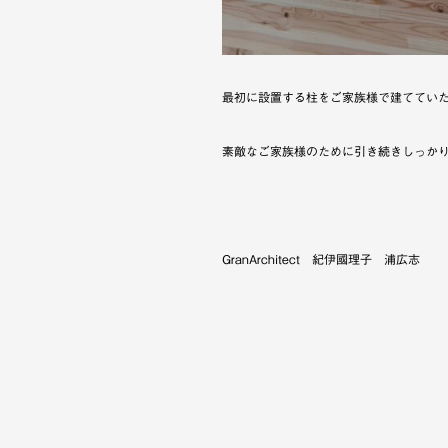
最初に設置する柱をご家族様で建ててい
素敵なご家族様のために引き続きしっか
GranArchitect 紀伊國理子 浦広志