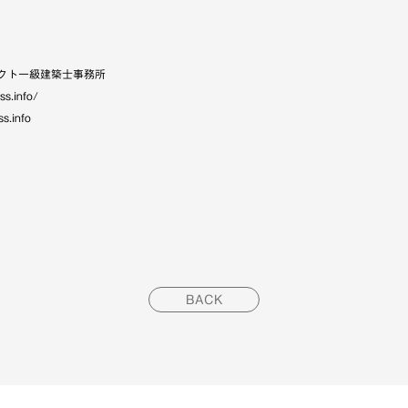
クト一級建築士事務所
ss.info/
s.info
BACK